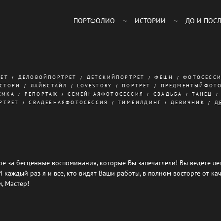
ПОРТФОЛИО
ИСТОРИИ
ДО И ПОС
РЕТ
ДЕЛОВОЙПОРТРЕТ
ДЕТСКИЙПОРТРЕТ
ФЕШН
ФОТОСЕСС
СТОРИ
ЛАЙВСТАЙЛ
LOVESTORY
ПОРТРЕТ
ПРЕДМЕНТЫЙФОТО
ЕМКА
РЕПОРТАЖ
СЕМЕЙНАЯФОТОСЕССИЯ
СВАДЬБА
ТАНЕЦ
РТРЕТ
СВАДЕБНАЯФОТОСЕССИЯ
ТИМБИЛДИНГ
ДЕВИЧНИК
Д
ое за бесценные воспоминания, которые Вы запечатлели! Вы ведёте л
 И каждый раз я и все, кто видят Ваши работы, в полном восторге от к
, Мастер!