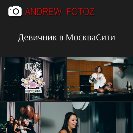
Девичник в МоскваСити