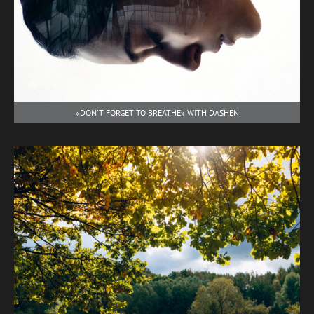
«DON'T FORGET TO BREATHE» WITH DASHEN